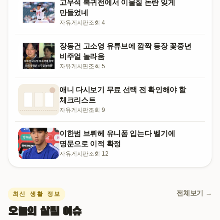
고우석 복귀전에서 이물질 논란 잊게
만들었네
자유게시판
조회 4
장동건 고소영 유튜브에 깜짝 등장 꽃중년
비주얼 놀라움
자유게시판
조회 5
애니 다시보기 무료 선택 전 확인해야 할
체크리스트
자유게시판
조회 9
이한범 브뤼헤 유니폼 입는다 벨기에
명문으로 이적 확정
자유게시판
조회 12
전체보기 →
최신 생활 정보
오늘의 살림 이슈