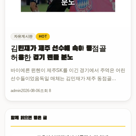
자유게시판
HOT
김민재가 제주 선수에 속아 동점골
허용한 경기 팬들 분노
바이에른 뮌헨이 제주SK를 이긴 경기에서 주역은 어린
선수들이었음독일 매체는 김민재가 제주 동점골
장면에서 마테우스 아이아스의 개인기에 완전히
admin
2026-08-06
조회 8
속았다고 평가했대결승골을 넣은 건 20살짜리 루카스
타르타코프스키였는데 그건 별로 신경 쓰지 않던
듯김민재가 상대 선수의 개인…
함께 읽으면 좋은 글