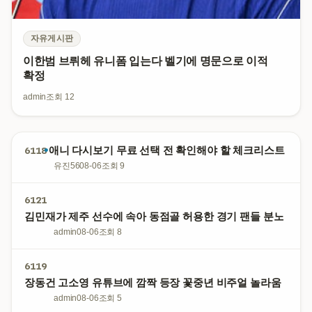
자유게시판
이한범 브뤼헤 유니폼 입는다 벨기에 명문으로 이적
확정
admin
조회 12
•
애니 다시보기 무료 선택 전 확인해야 할 체크리스트
6118
유진56
08-06
조회 9
6121
김민재가 제주 선수에 속아 동점골 허용한 경기 팬들 분노
admin
08-06
조회 8
6119
장동건 고소영 유튜브에 깜짝 등장 꽃중년 비주얼 놀라움
admin
08-06
조회 5