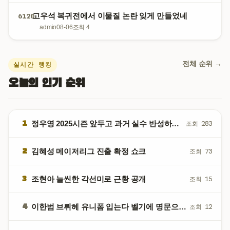
고우석 복귀전에서 이물질 논란 잊게 만들었네
6120
admin
08-06
조회 4
전체 순위 →
실시간 랭킹
오늘의 인기 순위
1
정우영 2025시즌 앞두고 과거 실수 반성하며 각오 다짐
조회 283
2
김혜성 메이저리그 진출 확정 쇼크
조회 73
3
조현아 늘씬한 각선미로 근황 공개
조회 15
4
이한범 브뤼헤 유니폼 입는다 벨기에 명문으로 이적 확정
조회 12