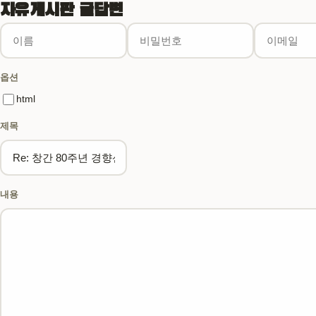
자유게시판 글답변
이름
비밀번호
이메일
홈페이지
필수
필수
옵션
html
제목
내용
웹에디터 시작