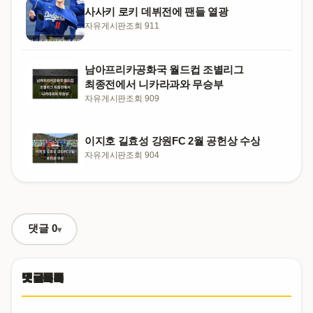
사사키 로키 데뷔전에 팬들 열광
자유게시판
조회 911
남아프리카공화국 월드컵 조별리그
최종전에서 니카라과와 무승부
자유게시판
조회 909
이지호 길효성 강원FC 2월 공헌상 수상
자유게시판
조회 904
댓글
0
댓글목록